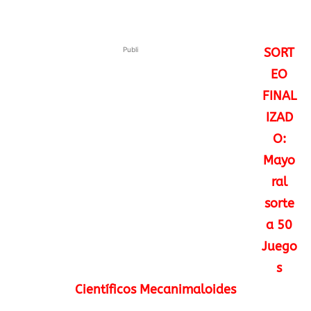
Publi
SORT
EO
FINAL
IZAD
O:
Mayo
ral
sorte
a 50
Juego
s
Científicos Mecanimaloides