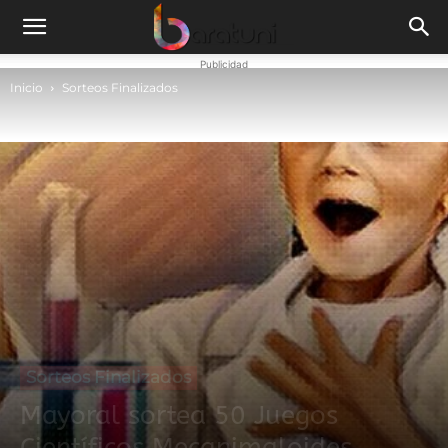
Publicidad
Inicio
Sorteos Finalizados
Sorteos Finalizados
Mayoral sortea 50 Juegos
Científicos Mecanimaloides