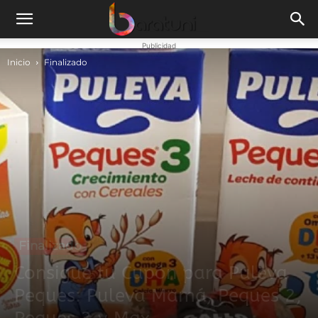
Publicidad
Inicio
Finalizado
Finalizado
Consigue tu Cupón para Puleva
Peques: Puleva Mamá, Peques 2,