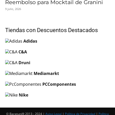
Reembolso para Mocktail de Granini
9 julio, 2026
Tiendas con Descuentos Destacados
Adidas
C&A
Druni
Mediamarkt
PCComponentes
Nike
© Baratuni®‎ 2013 - 2024 |
Aviso Legal
|
Política de Privacidad
|
Política