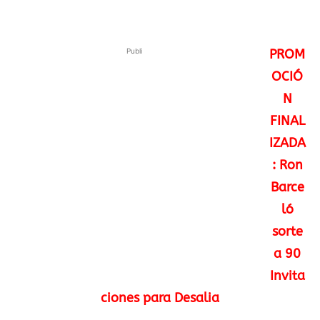
Publi
PROM
OCIÓ
N
FINAL
IZADA
: Ron
Barce
ló
sorte
a 90
Invita
ciones para Desalia