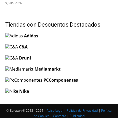
9 julio, 2026
Tiendas con Descuentos Destacados
Adidas
C&A
Druni
Mediamarkt
PCComponentes
Nike
© Baratuni®‎ 2013 - 2024 |
Aviso Legal
|
Política de Privacidad
|
Política
de Cookies
|
Contacto
|
Publicidad