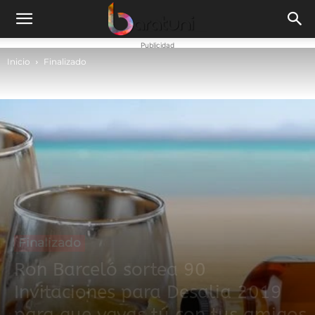
Publicidad
Inicio
Finalizado
Finalizado
Ron Barceló sortea 90
Invitaciones para Desalia 2019
para que vayas tú con tus amigos