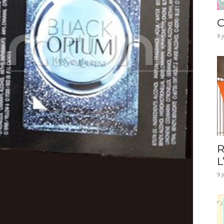
C
9 
R
L
9 