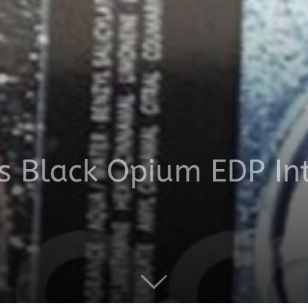
productos
a
s Black Opium EDP In
domicilio