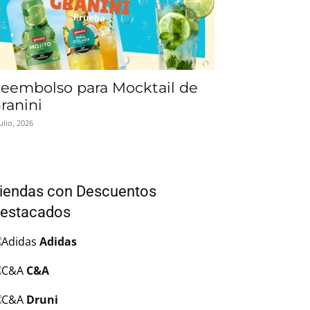
eembolso para Mocktail de
ranini
julio, 2026
iendas con Descuentos
estacados
Adidas
C&A
Druni