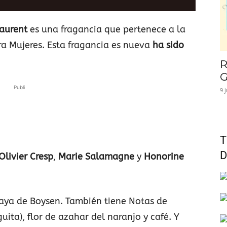
Laurent
es una fragancia que pertenece a la
ara Mujeres. Esta fragancia es nueva
ha sido
R
G
Publi
9 
T
D
Olivier Cresp
,
Marie Salamagne
y
Honorine
baya de Boysen. También tiene Notas de
ta), flor de azahar del naranjo y café. Y