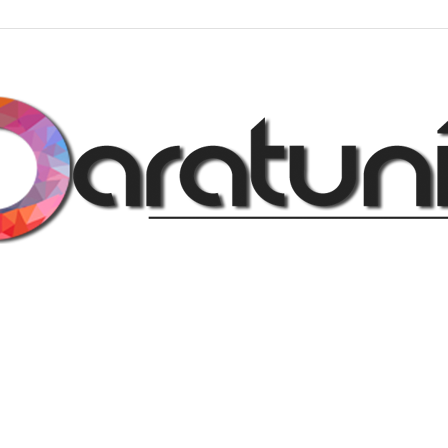
Regalos
y