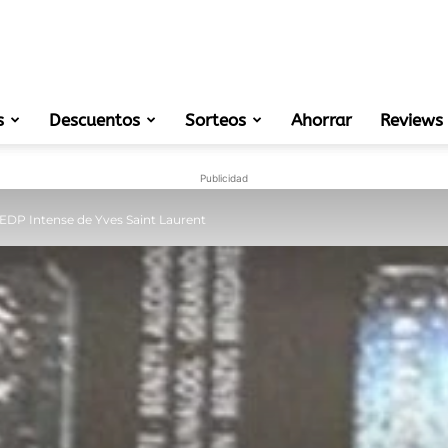
s
Descuentos
Sorteos
muestras
Ahorrar
Reviews
Publicidad
EDP Intense de Yves Saint Laurent
gratis
de