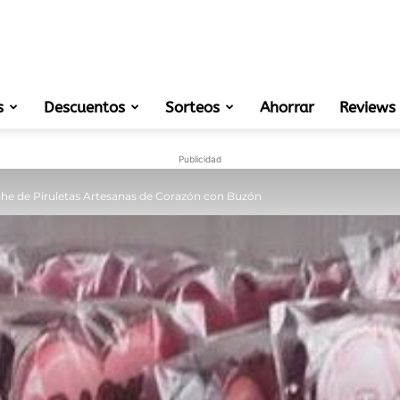
s
Descuentos
Sorteos
muestras
Ahorrar
Reviews
Publicidad
he de Piruletas Artesanas de Corazón con Buzón
gratis
de