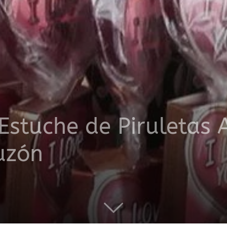
productos
a
stuche de Piruletas 
uzón
domicilio