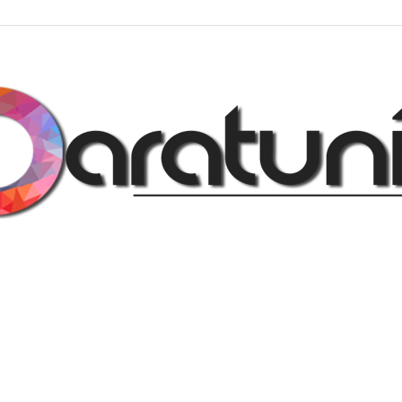
Regalos
y