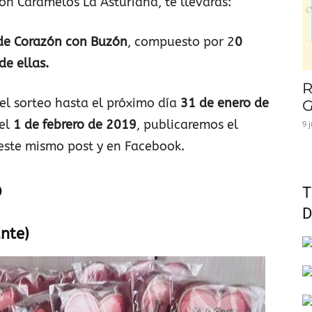
on Caramelos La Asturiana, te llevarás:
 de Corazón con Buzón
, compuesto por 2
0
e ellas.
R
 el sorteo hasta el próximo día
31 de enero de
G
 el
1 de febrero de 2019
, publicaremos el
9 
este mismo post y en Facebook.
O
T
D
nte)