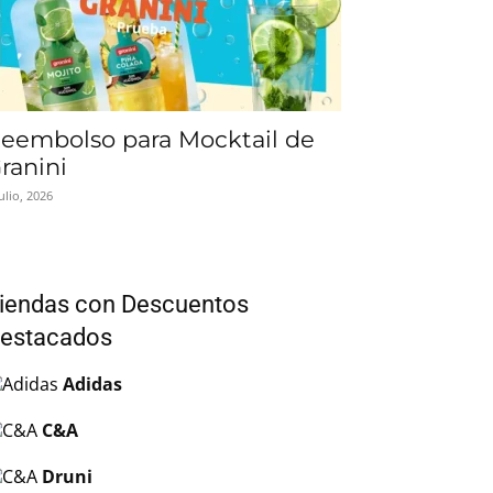
eembolso para Mocktail de
ranini
julio, 2026
iendas con Descuentos
estacados
Adidas
C&A
Druni