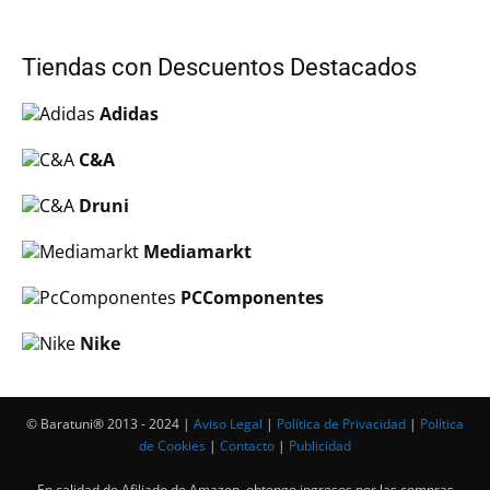
Tiendas con Descuentos Destacados
Adidas
C&A
Druni
Mediamarkt
PCComponentes
Nike
© Baratuni®‎ 2013 - 2024 |
Aviso Legal
|
Política de Privacidad
|
Política
de Cookies
|
Contacto
|
Publicidad
En calidad de Afiliado de Amazon, obtengo ingresos por las compras