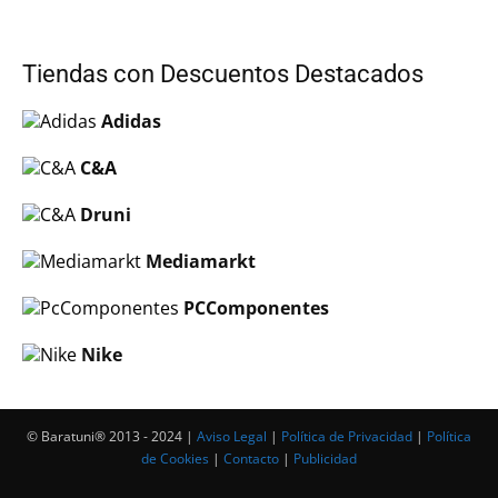
Tiendas con Descuentos Destacados
Adidas
C&A
Druni
Mediamarkt
PCComponentes
Nike
© Baratuni®‎ 2013 - 2024 |
Aviso Legal
|
Política de Privacidad
|
Política
de Cookies
|
Contacto
|
Publicidad