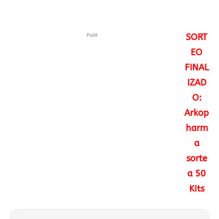
Publi
SORT
EO
FINAL
IZAD
O:
Arkop
harm
a
sorte
a 50
Kits