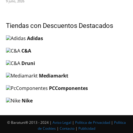
9 julio, 2026
Tiendas con Descuentos Destacados
Adidas
C&A
Druni
Mediamarkt
PCComponentes
Nike
© Baratuni®‎ 2013 - 2024 |
Aviso Legal
|
Política de Privacidad
|
Política
de Cookies
|
Contacto
|
Publicidad