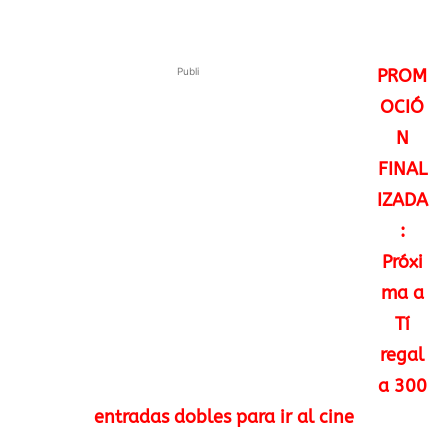
Publi
PROM
OCIÓ
N
FINAL
IZADA
:
Próxi
ma a
Tí
regal
a 300
entradas dobles para ir al cine