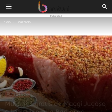
Publicidad
Inicio
Finalizado
Finalizado
Muestras gratis de Maggi Jugoso
a la Sartén a la Barbacoa