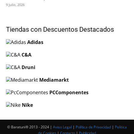
9 julio, 2026
Tiendas con Descuentos Destacados
Adidas
C&A
Druni
Mediamarkt
PCComponentes
Nike
© Baratuni®‎ 2013 - 2024 |
Aviso Legal
|
Política de Privacidad
|
Política
de Cookies
|
Contacto
|
Publicidad