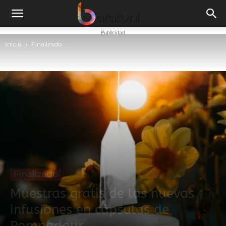
Publicidad
Inicio
Finalizado
Finalizado
Muestras gratis de las nuevas
infusiones en cápsulas de
Pompadour