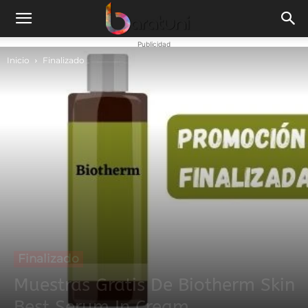
Publicidad
Inicio
Finalizado
Finalizado
Muestras Gratis De Biotherm Skin
Best Serum In Cream