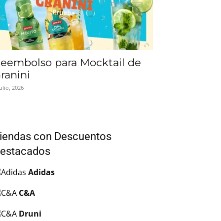
eembolso para Mocktail de
ranini
julio, 2026
iendas con Descuentos
estacados
Adidas
C&A
Druni