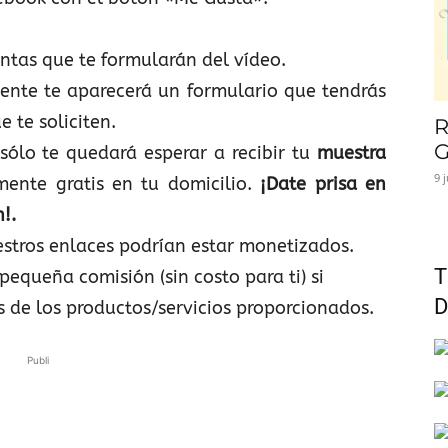
untas que te formularán del vídeo.
mente te aparecerá un formulario que tendrás
e te soliciten.
R
G
sólo te quedará esperar a recibir tu
muestra
9 
nte gratis en tu domicilio.
¡Date prisa en
!.
stros enlaces podrían estar monetizados.
T
pequeña comisión (sin costo para ti) si
D
s de los productos/servicios proporcionados.
Publi