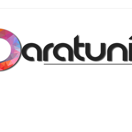
Regalos
y