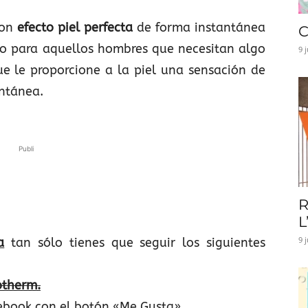
on
efecto piel perfecta
de forma instantánea
C
do para aquellos hombres que necesitan algo
9 
e le proporcione a la piel una sensación de
antánea.
Publi
R
L
9 
a
tan sólo tienes que seguir los siguientes
otherm.
cebook con el botón «Me Gusta».