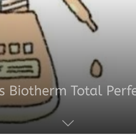
productos
a
s Biotherm Total Perf
domicilio