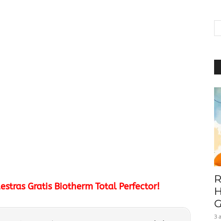
|
Baratuni
R
ras Gratis Biotherm Total Perfector!
H
G
3 