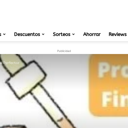
s
Descuentos
Sorteos
muestras
Ahorrar
Reviews
Publicidad
al Perfector
gratis
de