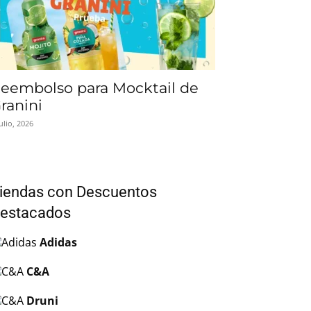
eembolso para Mocktail de
ranini
julio, 2026
iendas con Descuentos
estacados
Adidas
C&A
Druni