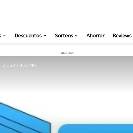
s
Descuentos
Sorteos
muestras
Ahorrar
Reviews
Publicidad
o La Ducha Body Milk
gratis
de