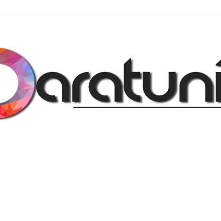
Regalos
y