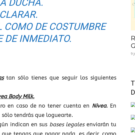
LA DUCHA.
CLARAR.
EL COMO DE COSTUMBRE
E DE INMEDIATO.
R
G
9 
as
tan sólo tienes que seguir los siguientes
T
D
vea Body Milk.
stro en caso de no tener cuenta en
Nivea
. En
 sólo tendrás que loguearte.
gún indican en sus
bases legales
enviarán tu
in que tengas que pagar nada, es decir, como