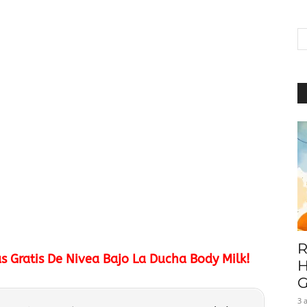
|
Baratuni
R
Gratis De Nivea Bajo La Ducha Body Milk!
H
G
3 