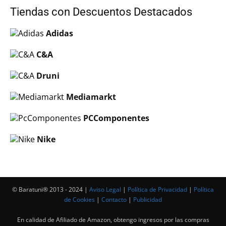
Tiendas con Descuentos Destacados
Adidas
C&A
Druni
Mediamarkt
PCComponentes
Nike
© Baratuni®‎ 2013 - 2024 |
Aviso Legal
|
Política de Privacidad
|
Política
de Cookies
|
Contacto
|
Publicidad
En calidad de Afiliado de Amazon, obtengo ingresos por las compras