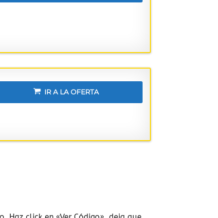
IR A LA OFERTA
. Haz click en «Ver Código», deja que