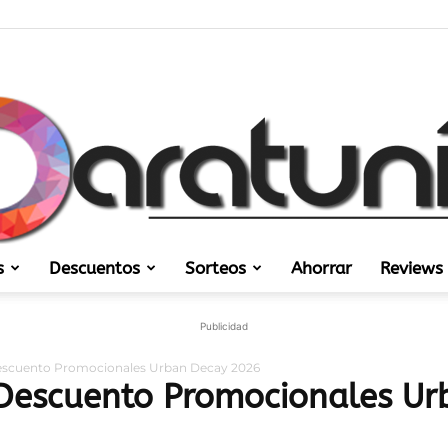
s
Descuentos
Sorteos
Ahorrar
Reviews
Regalos
Publicidad
escuento Promocionales Urban Decay 2026
 Descuento Promocionales U
y