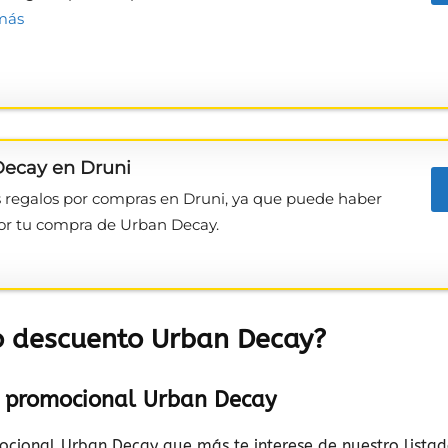
más
productos
ecay en Druni
a
s regalos por compras en Druni, ya que puede haber
or tu compra de Urban Decay.
domicilio
o descuento Urban Decay?
o promocional Urban Decay
cional Urban Decay que más te interese de nuestro listado