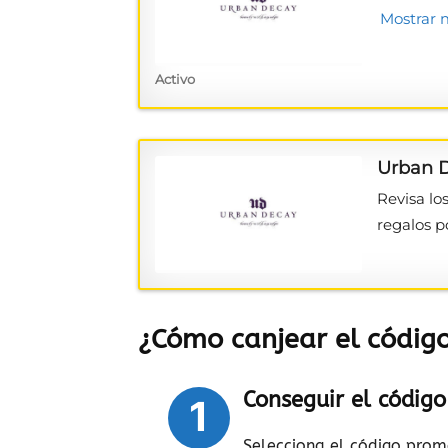
Mostrar 
Activo
Urban D
Revisa lo
regalos p
¿Cómo canjear el códig
Conseguir el códig
1
Selecciona el código promo