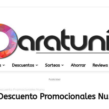
s
Descuentos
Sorteos
Ahorrar
Reviews
Regalos
Publicidad
escuento Promocionales Nunu
 Descuento Promocionales N
y