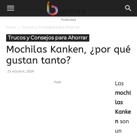
Publicidad
Inicio
Trucos y Consejos para Ahorrar
Trucos y Consejos para Ahorrar
Mochilas Kanken, ¿por qué
gustan tanto?
25 octubre, 2024
Publi
Las
mochi
las
Kanke
n
son
un