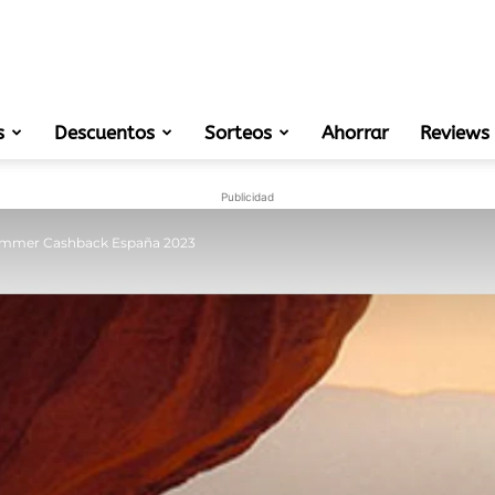
s
Descuentos
Sorteos
muestras
Ahorrar
Reviews
Publicidad
mmer Cashback España 2023
gratis
de