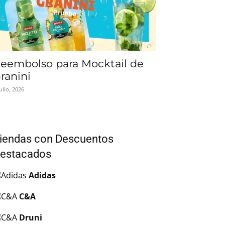
eembolso para Mocktail de
ranini
julio, 2026
iendas con Descuentos
estacados
Adidas
C&A
Druni