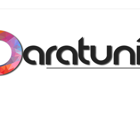
Regalos
y