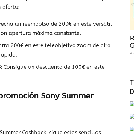
 oferta:
echa un reembolso de 200€ en este versátil
con apertura máxima constante.
R
G
rra 200€ en este teleobjetivo zoom de alta
9 
rápido.
S:
Consigue un descuento de 100€ en este
T
D
a promoción Sony Summer
Summer Cashback, sigue estos sencillos