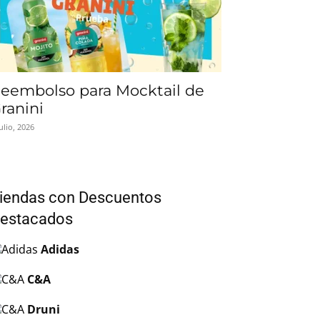
eembolso para Mocktail de
ranini
julio, 2026
iendas con Descuentos
estacados
Adidas
C&A
Druni