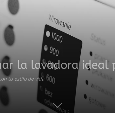
productos
a
ar la lavadora ideal 
con tu estilo de vida
domicilio