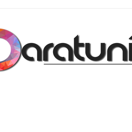
Regalos
y