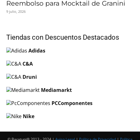
Reembolso para Mocktail de Granini
9 julio, 2026
Tiendas con Descuentos Destacados
Adidas
C&A
Druni
Mediamarkt
PCComponentes
Nike
© Baratuni®‎ 2013 - 2024 |
Aviso Legal
|
Política de Privacidad
|
Política