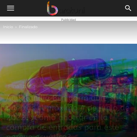
Publicidad
Inicio
Finalizado
Finalizado
Aqualandia Benidorm abre sus
puertas el próximo 4 de junio de
2022. ¿Cómo ahorrar en la
compra de entradas para este