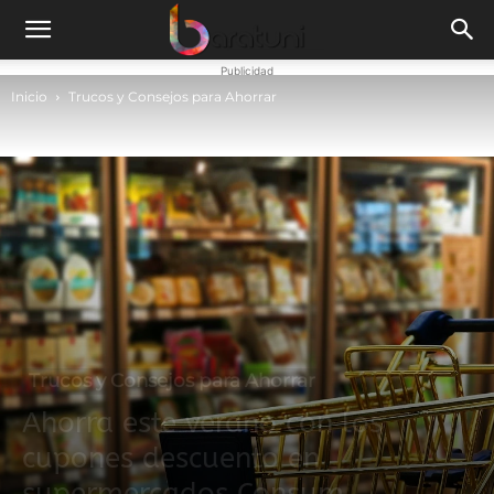
Publicidad
Inicio
Trucos y Consejos para Ahorrar
Trucos y Consejos para Ahorrar
Ahorra este verano con los
cupones descuento en
supermercados Consum