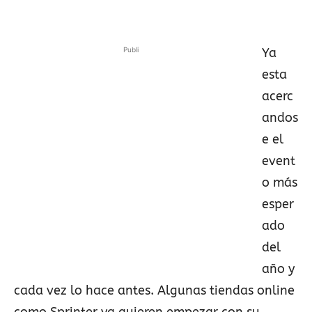
Publi
Ya
esta
acerc
andos
e el
event
o más
esper
ado
del
año y
cada vez lo hace antes. Algunas tiendas online