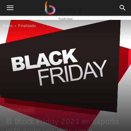
Publicidad
Inicio
Finalizado
Finalizado
El Black Friday 2021 en España
está cada vez más cerca