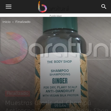
Publicidad
Inicio
Finalizado
Finalizado
Muestras Gratis del Champú
Anticaspa Jengibre The Body Shop