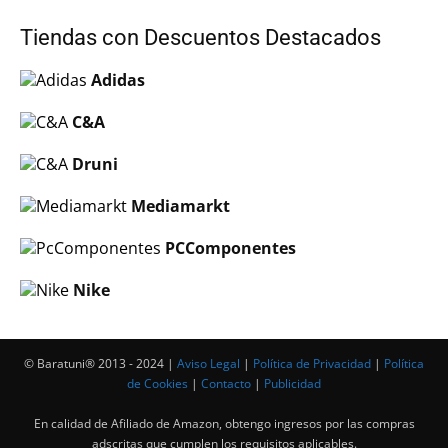
Tiendas con Descuentos Destacados
Adidas
C&A
Druni
Mediamarkt
PCComponentes
Nike
© Baratuni®‎ 2013 - 2024 |
Aviso Legal
|
Política de Privacidad
|
Política
de Cookies
|
Contacto
|
Publicidad
En calidad de Afiliado de Amazon, obtengo ingresos por las compras
adscritas que cumplen los requisitos aplicables.