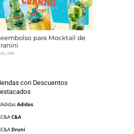
eembolso para Mocktail de
ranini
julio, 2026
iendas con Descuentos
estacados
Adidas
C&A
Druni