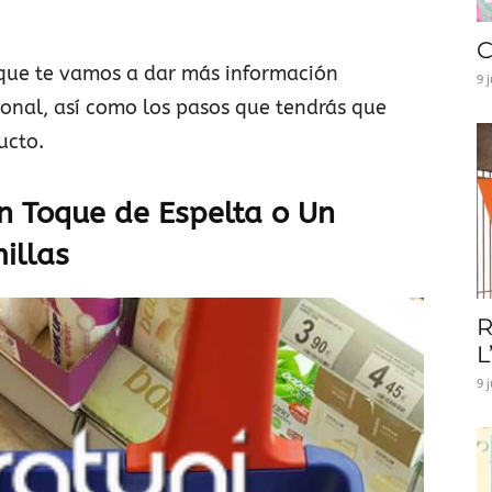
C
 que te vamos a dar más información
9 
nal, así como los pasos que tendrás que
ucto.
 Toque de Espelta o Un
illas
R
L
9 