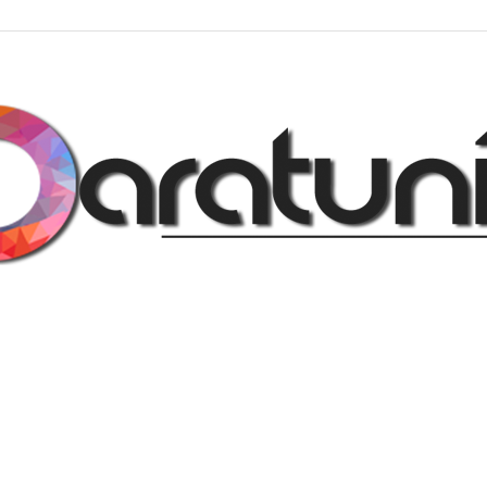
Regalos
y