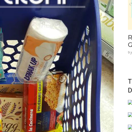
R
G
9 
T
D