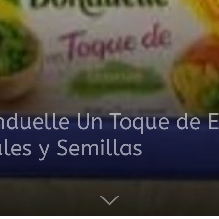
productos
a
duelle Un Toque de E
les y Semillas
domicilio