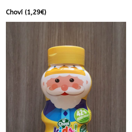
Choví (1,29€)