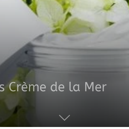
productos
a
s Crème de la Mer
domicilio