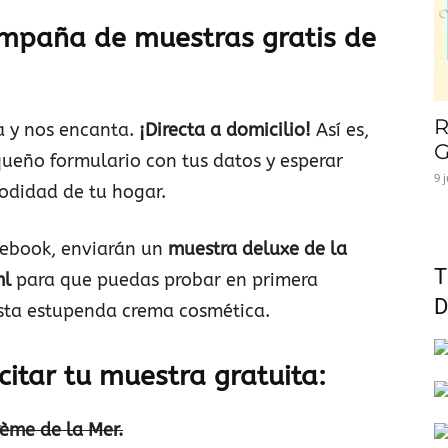
mpaña de muestras gratis de
R
ta y nos encanta.
¡Directa a domicilio!
Así es,
G
queño formulario con tus datos y esperar
9 
odidad de tu hogar.
cebook, enviarán un
muestra deluxe de la
T
ml
para que puedas probar en primera
D
esta estupenda crema cosmética.
citar tu muestra gratuita:
rème de la Mer.