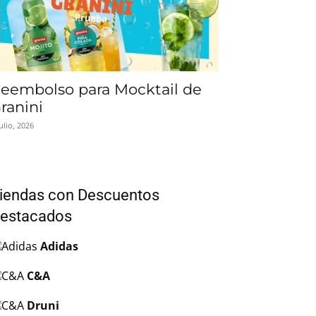
eembolso para Mocktail de
ranini
julio, 2026
iendas con Descuentos
estacados
Adidas
C&A
Druni