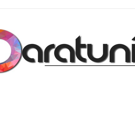
Regalos
y