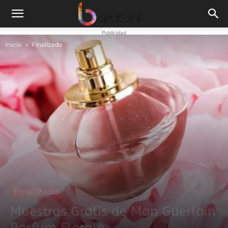
Publicidad
Inicio
Finalizado
Finalizado
Muestras Gratis de Mon Guerlain
Parfum Florale