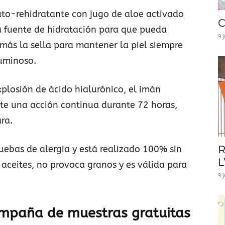
uto-rehidratante con jugo de aloe activado
C
ia fuente de hidratación para que pueda
9 
más la sella para mantener la piel siempre
luminoso.
xplosión de ácido hialurónico, el imán
ite una acción continua durante 72 horas,
ra.
R
uebas de alergia y está realizado 100% sin
L
aceites, no provoca granos y es válida para
9 
mpaña de muestras gratuitas