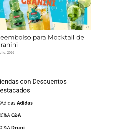
eembolso para Mocktail de
ranini
julio, 2026
iendas con Descuentos
estacados
Adidas
C&A
Druni