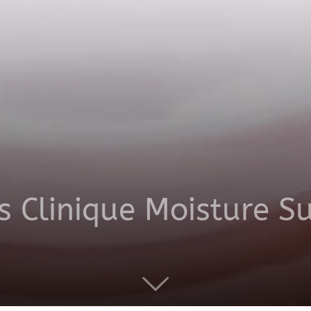
productos
a
s Clinique Moisture S
domicilio