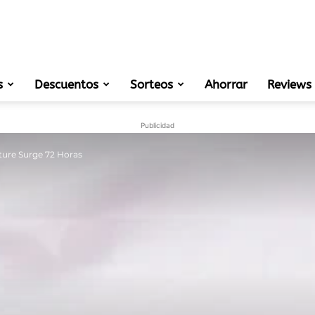
s
Descuentos
Sorteos
muestras
Ahorrar
Reviews
Publicidad
sture Surge 72 Horas
gratis
de