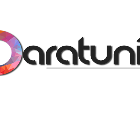
Regalos
y