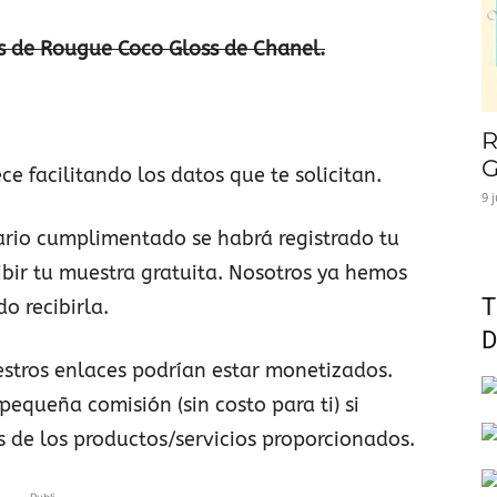
s de Rougue Coco Gloss de Chanel.
R
G
e facilitando los datos que te solicitan.
9 
ario cumplimentado se habrá registrado tu
ibir tu muestra gratuita. Nosotros ya hemos
T
o recibirla.
D
stros enlaces podrían estar monetizados.
pequeña comisión (sin costo para ti) si
s de los productos/servicios proporcionados.