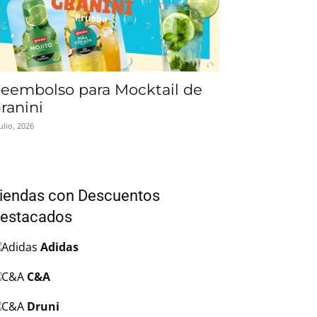
eembolso para Mocktail de
ranini
julio, 2026
iendas con Descuentos
estacados
Adidas
C&A
Druni