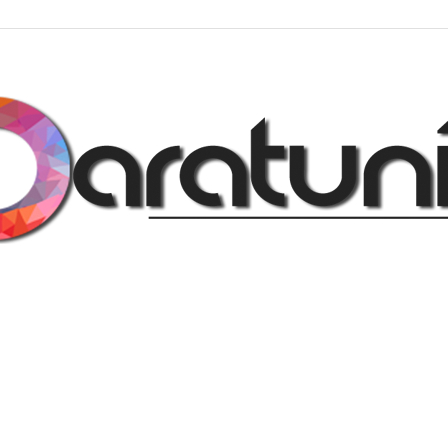
Regalos
y