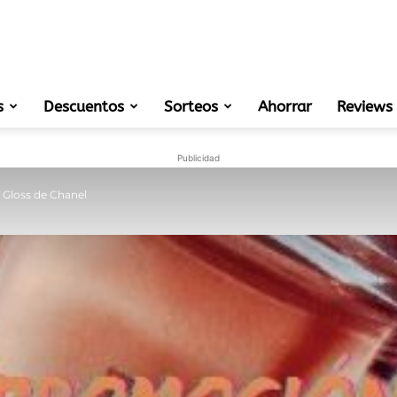
s
Descuentos
Sorteos
muestras
Ahorrar
Reviews
Publicidad
 Gloss de Chanel
gratis
de