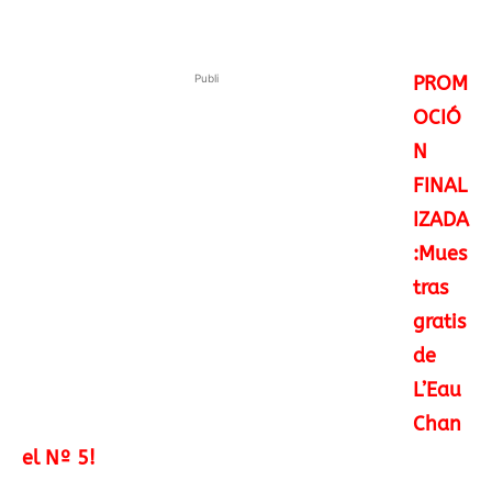
Publi
PROM
OCIÓ
N
FINAL
IZADA
:Mues
tras
gratis
de
L’Eau
Chan
el Nº 5!