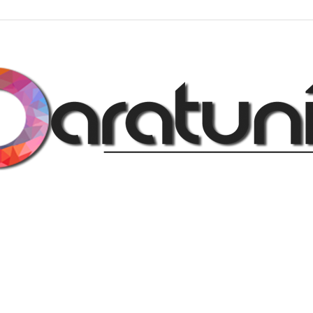
Regalos
y