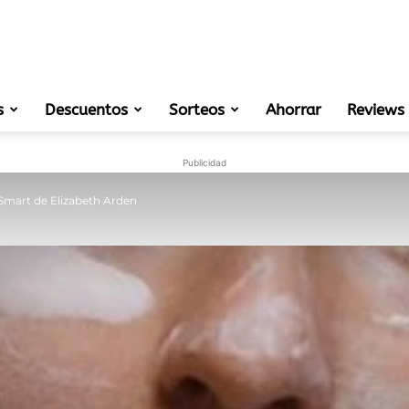
s
Descuentos
Sorteos
muestras
Ahorrar
Reviews
Publicidad
 Smart de Elizabeth Arden
gratis
de