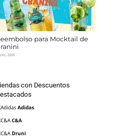
eembolso para Mocktail de
ranini
julio, 2026
iendas con Descuentos
estacados
Adidas
C&A
Druni