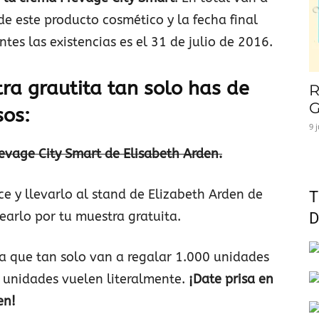
de este producto cosmético y la fecha final
tes las existencias es el 31 de julio de 2016.
ra grautita tan solo has de
R
G
sos:
9 
revage City Smart de Elisabeth Arden.
ce y llevarlo al stand de Elizabeth Arden de
T
jearlo por tu muestra gratuita.
D
erda que tan solo van a regalar 1.000 unidades
 unidades vuelen literalmente.
¡Date prisa en
en!