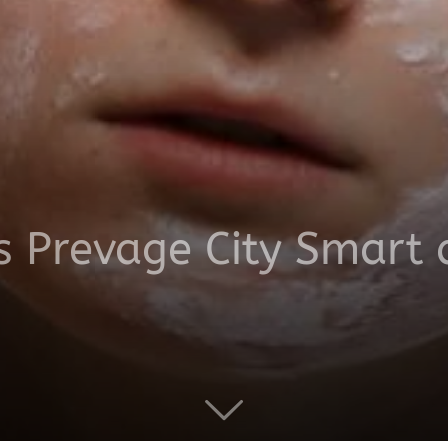
productos
a
s Prevage City Smart 
domicilio