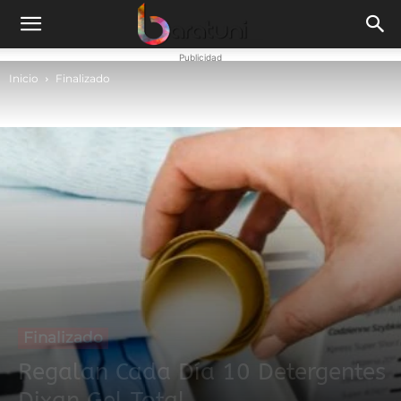
Publicidad
Inicio
Finalizado
Finalizado
Regalan Cada Día 10 Detergentes
Dixan Gel Total