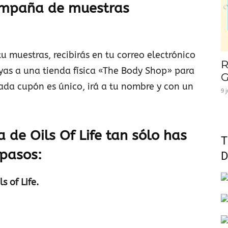
ampaña de muestras
u muestras, recibirás en tu correo electrónico
R
yas a una tienda física «The Body Shop» para
G
Cada cupón es único, irá a tu nombre y con un
9 
a de Oils Of Life tan sólo has
T
 pasos:
D
s of Life.