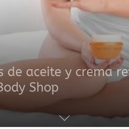
productos
a
 de aceite y crema rev
 Body Shop
domicilio