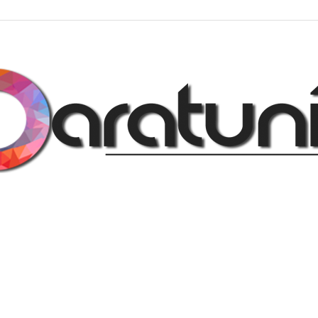
Regalos
y