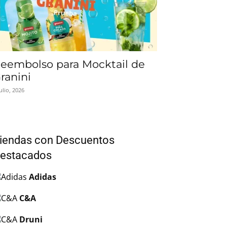
eembolso para Mocktail de
ranini
julio, 2026
iendas con Descuentos
estacados
Adidas
C&A
Druni