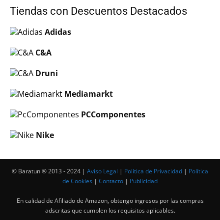
Tiendas con Descuentos Destacados
Adidas
C&A
Druni
Mediamarkt
PCComponentes
Nike
© Baratuni®‎ 2013 - 2024 |
Aviso Legal
|
Política de Privacidad
|
Política
de Cookies
|
Contacto
|
Publicidad
En calidad de Afiliado de Amazon, obtengo ingresos por las compras
adscritas que cumplen los requisitos aplicables.