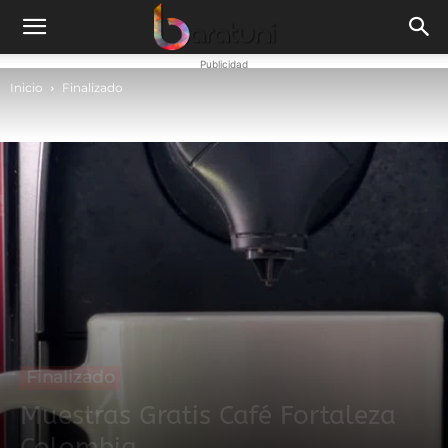
Publicidad
Inicio
Finalizado
Finalizado
Muestras Gratis Café Fortaleza
Colombia