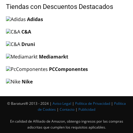
Tiendas con Descuentos Destacados
Adidas
C&A
Druni
Mediamarkt
PCComponentes
Nike
© Baratuni®‎ 2013 - 2024 |
Aviso Legal
|
Política de Privacidad
|
Política
de Cookies
|
Contacto
|
Publicidad
En calidad de Afiliado de Amazon, obtengo ingresos por las compras
adscritas que cumplen los requisitos aplicables.