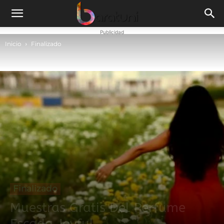
Publicidad
Inicio
Finalizado
Finalizado
Muestras Gratis Del Perfume
Escada Joyful