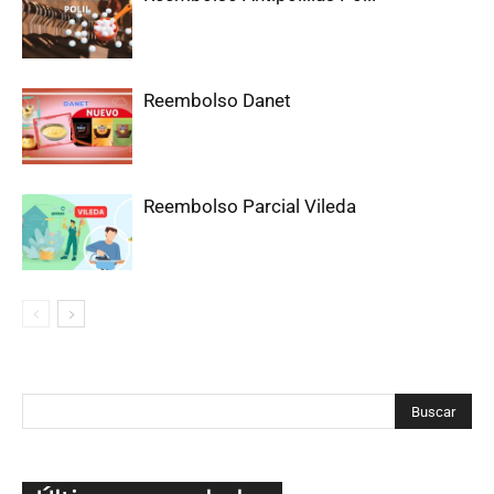
Reembolso Danet
Reembolso Parcial Vileda