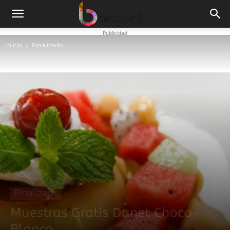
Publicidad
Inicio
Finalizado
Finalizado
Muestras Gratis Danet Choco
Blanco