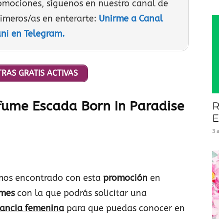
romociones, síguenos en nuestro canal de
rimeros/as en enterarte:
Unirme a Canal
ni en Telegram.
RAS GRATIS ACTIVAS
fume Escada Born In Paradise
R
E
3 
os encontrado con esta
promoción
en
umes
con la que podrás solicitar una
gancia femenina
para que puedas conocer en