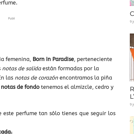
erfume.
C
Publi
9 
ia femenina,
Born in Paradise
, perteneciente
s
notas de salida
están formadas por la
En las
notas de corazón
encontramos la piña
o
notas de fondo
tenemos el almizcle, cedro y
R
L
9 
 este perfume tan sólo tienes que seguir los
scada
.