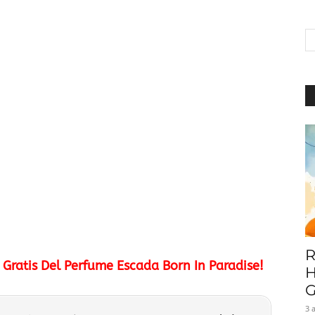
|
Baratuni
R
ratis Del Perfume Escada Born In Paradise!
H
G
3 