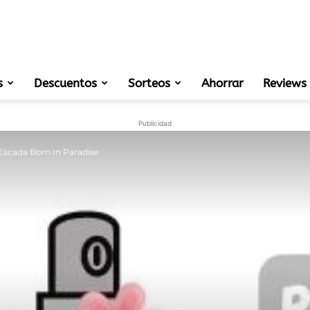
s
Descuentos
Sorteos
muestras
Ahorrar
Reviews
Publicidad
Escada Born In Paradise
gratis
de