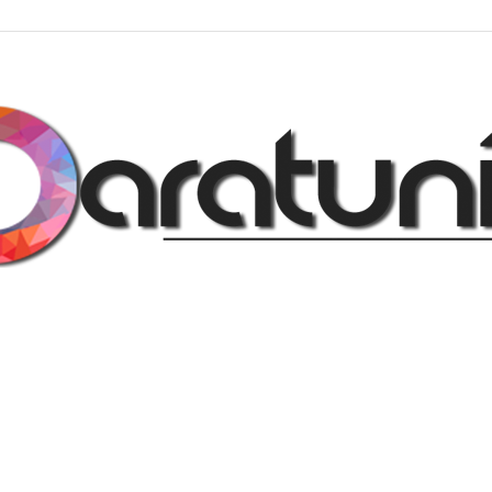
Regalos
y