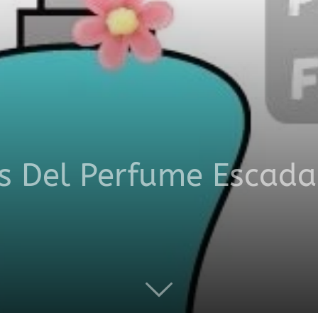
productos
a
s Del Perfume Escada
domicilio