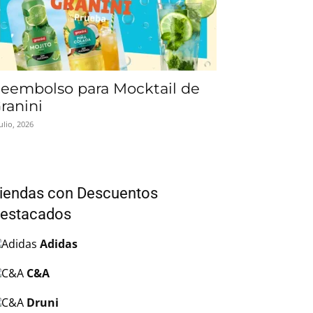
eembolso para Mocktail de
ranini
julio, 2026
iendas con Descuentos
estacados
Adidas
C&A
Druni