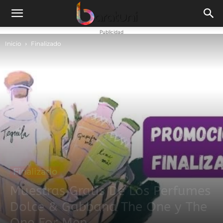
Publicidad
Inicio
Finalizado
Finalizado
Muestras Gratis De Los Perfumes
Dolce & Gabbana The One y The
One For Men