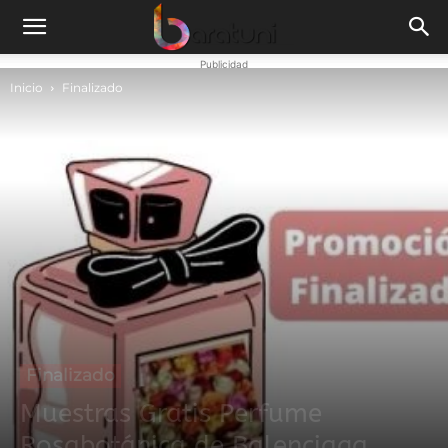
Publicidad
Inicio
Finalizado
Finalizado
Muestras Gratis Perfume
Rosabotánica de Balenciaga