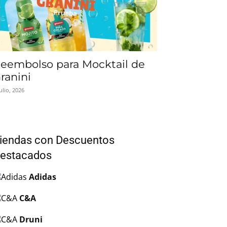
eembolso para Mocktail de
ranini
julio, 2026
iendas con Descuentos
estacados
Adidas
C&A
Druni