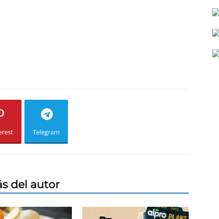
erest
Telegram
s del autor