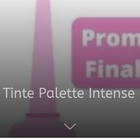
productos
a
Tinte Palette Intense
domicilio