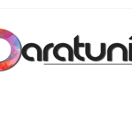
Regalos
y