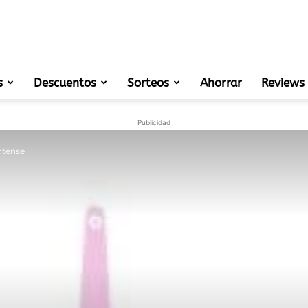
s
Descuentos
Sorteos
muestras
Ahorrar
Reviews
Publicidad
Intense
gratis
de