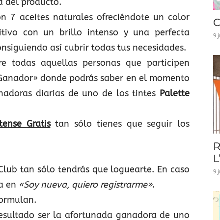
d del producto.
n 7 aceites naturales ofreciéndote un color
C
itivo con un brillo intenso y una perfecta
9 
onsiguiendo así cubrir todas tus necesidades.
e todas aquellas personas que participen
Ganador» donde podrás saber en el momento
anadoras diarias de uno de los tintes
Palette
tense Gratis
tan sólo tienes que seguir los
R
L
Club tan sólo tendrás que loguearte. En caso
9 
ta en
«Soy nueva, quiero registrarme»
.
formulan.
resultado ser la afortunada ganadora de uno