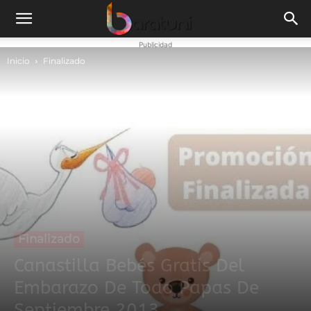
Publicidad
Inicio
Finalizado
Finalizado
Canastilla Bebés Gratis Del
Embarazo De Todo Papas De
Septiembre 2013